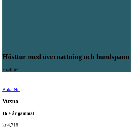
Hösttur med övernattning och hundspann
Höstturer
Boka Nu
Vuxna
16 + år gammal
kr
4,716