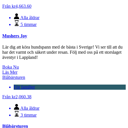
Från
kr
4,663.60
Alla åldrar
5 timmar
Mushers Joy
Lär dig att köra hundspann med de bästa i Sverige! Vi ser till att du
har det varmt och säkert under resan. Följ med oss på ett storslaget
äventyr i Lappland!
Boka Nu
Läs Mer
Blåbärsturen
För familjer
Från
kr
2,060.38
Alla åldrar
3 timmar
Blåbärsturen