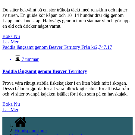
Du sitter bekvämt på en stor träkoja täckt med renskinn och njuter
av turen. En guide kör kåpan och 10–14 hundar drar dig genom
Lapplands landskap. Halvvägs genom turen stannar vi och gör upp
en eld och dricker något varmt.
Boka Nu
Läs Mer
Paddla långsamt genom Beaver Territory
Från
kr
2,747.17
7 timmar
Paddla långsamt genom Beaver Territory
Prova våra riktigt stabila fiskekajaker i en liten bäck mitt i skogen.
Dessa båtar är gjorda för att vara tillräckligt stabila för att fiska från
och vi sitter ovanpå kajaken istället för i den som på en havskajak.
Boka Nu
Läs Mer
Hundspannsturer