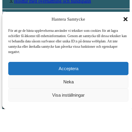
Hösttur med övernattning och hundspann
Hantera Samtycke
Webbplatskarta
För att ge de bästa upplevelserna använder vi tekniker som cookies för att lagra
och/eller få åtkomst till enhetsinformation. Genom att samtycka till dessa tekniker kan
Hem
vi behandla data såsom surfvanor eller unika ID:n på denna webbplats. Att inte
Alla aktiviteter
samtycka eller återkalla samtycke kan påverka vissa funktioner och egenskaper
Uthyrning av utrustning
negativt.
Boende
Om oss
Möt hundarna
Acceptera
Galleri
Kontakt
Neka
Presentkort
Kontakter
Visa inställningar
0046739140472
info@wildlapland.se
Lycksele, Lapland 92191, SE