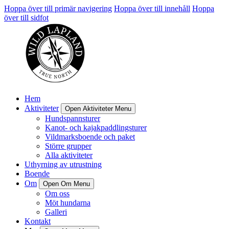
Hoppa över till primär navigering
Hoppa över till innehåll
Hoppa
över till sidfot
Hem
Aktiviteter
Open Aktiviteter Menu
Hundspannsturer
Kanot- och kajakpaddlingsturer
Vildmarksboende och paket
Större grupper
Alla aktiviteter
Uthyrning av utrustning
Boende
Om
Open Om Menu
Om oss
Möt hundarna
Galleri
Kontakt