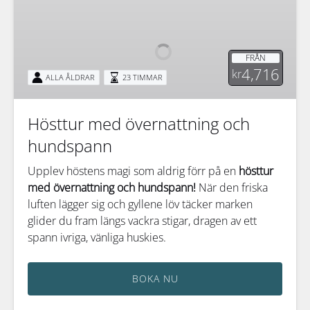
med
övernattning
och
FRÅN
hundspann
4,716
kr
ALLA ÅLDRAR
23 TIMMAR
Hösttur med övernattning och
hundspann
Upplev höstens magi som aldrig förr på en
hösttur
med övernattning och hundspann!
När den friska
luften lägger sig och gyllene löv täcker marken
glider du fram längs vackra stigar, dragen av ett
spann ivriga, vänliga huskies.
BOKA NU