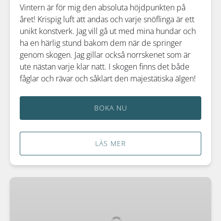
Vintern är för mig den absoluta höjdpunkten på
året! Krispig luft att andas och varje snöflinga är ett
unikt konstverk. Jag vill gå ut med mina hundar och
ha en härlig stund bakom dem när de springer
genom skogen. Jag gillar också norrskenet som är
ute nästan varje klar natt. I skogen finns det både
fåglar och rävar och såklart den majestätiska älgen!
BOKA NU
LÄS MER
Privat
vistelse
på
ön