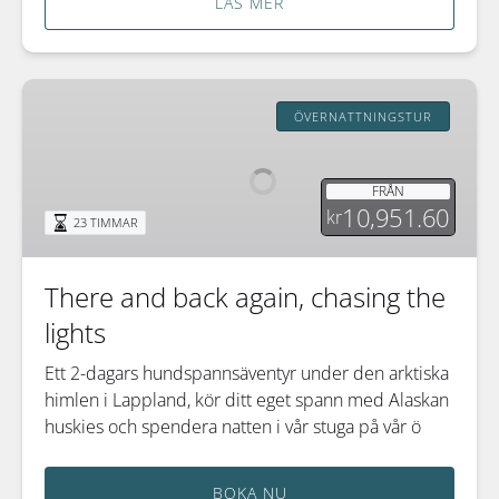
LÄS MER
There
and
ÖVERNATTNINGSTUR
back
again,
FRÅN
chasing
10,951.60
kr
23 TIMMAR
the
lights
There and back again, chasing the
lights
Ett 2-dagars hundspannsäventyr under den arktiska
himlen i Lappland, kör ditt eget spann med Alaskan
huskies och spendera natten i vår stuga på vår ö
BOKA NU