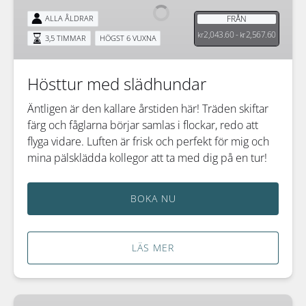
FRÅN
ALLA ÅLDRAR
2,043.60 -
2,567.60
kr
kr
3,5 TIMMAR
HÖGST 6 VUXNA
Hösttur med slädhundar
Äntligen är den kallare årstiden här! Träden skiftar
färg och fåglarna börjar samlas i flockar, redo att
flyga vidare. Luften är frisk och perfekt för mig och
mina pälsklädda kollegor att ta med dig på en tur!
BOKA NU
LÄS MER
Hösttur