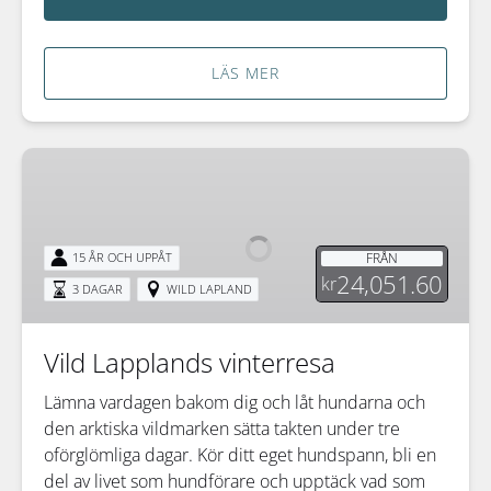
LÄS MER
Vild
Lapplands
vinterresa
FRÅN
15 ÅR OCH UPPÅT
24,051.60
kr
3 DAGAR
WILD LAPLAND
Vild Lapplands vinterresa
Lämna vardagen bakom dig och låt hundarna och
den arktiska vildmarken sätta takten under tre
oförglömliga dagar. Kör ditt eget hundspann, bli en
del av livet som hundförare och upptäck vad som