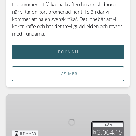
Du kommer att få känna kraften hos en slädhund
när vi tar en kort promenad ner till sjön där vi
kommer att ha en svensk ”fika”. Det innebär att vi
kokar kaffe och har det trevligt vid elden och myser
med hundarna.
BOKA NU
LÄS MER
Kvällstur
med
havskajak
i
FRÅN
Vindelälven
3,064.15
kr
5 TIMMAR