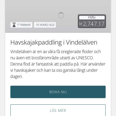
i
Vindelälven
FRÅN
2,747.17
kr
7 TIMMAR
15 YEARS OLD
Havskajakpaddling i Vindelälven
Vindelälven är en av våra få oreglerade floder och
nu även ett biosfärområde utsett av UNESCO.
Denna flod är fantastisk att paddla på. Här använder
vi havskajaker och kan ta oss ganska långt under
dagen.
BOKA NU
LÄS MER