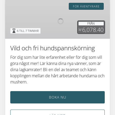
Vild
och
FÖR ÄVENTYRARE
fri
hundspannskörning
FRÅN
6,078.40
kr
6 TILL 7 TIMMAR
Vild och fri hundspannskörning
För dig som har lite erfarenhet eller för dig som vill
göra något mer! Lär känna dina nya vänner, som är
dina lagkamrater! Bli en del av teamet och känn
kopplingen mellan de hårt arbetande hundarna och
mushern.
BOKA NU