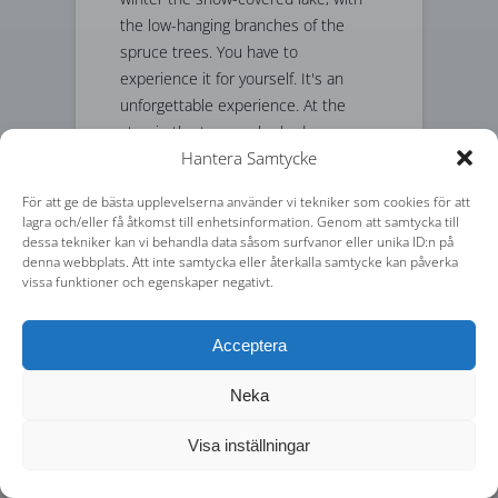
the low-hanging branches of the
spruce trees. You have to
experience it for yourself. It's an
unforgettable experience. At the
stop in the teepee, he had
Hantera Samtycke
something tasty to drink and eat for
us. So much fun! Really enjoy nature
För att ge de bästa upplevelserna använder vi tekniker som cookies för att
and this experience! Fantastic!
lagra och/eller få åtkomst till enhetsinformation. Genom att samtycka till
– Sarah D. -TripAdvisor
dessa tekniker kan vi behandla data såsom surfvanor eller unika ID:n på
denna webbplats. Att inte samtycka eller återkalla samtycke kan påverka
vissa funktioner och egenskaper negativt.
Acceptera
Fantastic
adventure!
Neka
It was once again an incredible
Visa inställningar
experience. Everyone should get to
experience it. The husky tour was