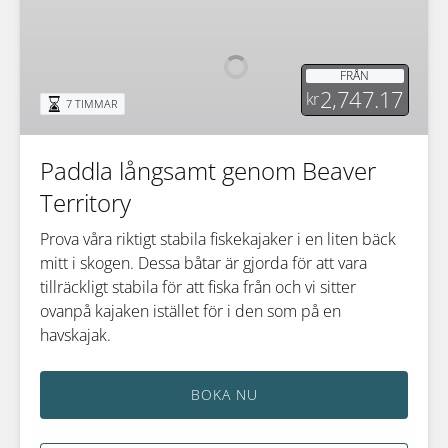
långsamt
genom
Beaver
FRÅN
Territory
2,747.17
kr
7 TIMMAR
Paddla långsamt genom Beaver
Territory
Prova våra riktigt stabila fiskekajaker i en liten bäck
mitt i skogen. Dessa båtar är gjorda för att vara
tillräckligt stabila för att fiska från och vi sitter
ovanpå kajaken istället för i den som på en
havskajak.
BOKA NU