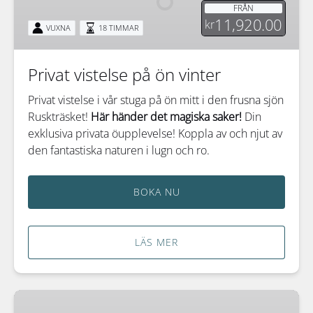
FRÅN
vinter
11,920.00
kr
VUXNA
18 TIMMAR
Privat vistelse på ön vinter
Privat vistelse i vår stuga på ön mitt i den frusna sjön
Ruskträsket!
Här händer det magiska saker!
Din
exklusiva privata öupplevelse! Koppla av och njut av
den fantastiska naturen i lugn och ro.
BOKA NU
LÄS MER
Havskajakpaddling