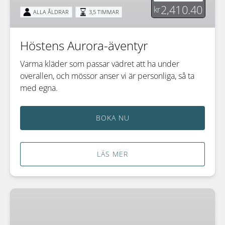
2,410.40
kr
ALLA ÅLDRAR
3,5 TIMMAR
Höstens Aurora-äventyr
Varma kläder som passar vädret att ha under
overallen, och mössor anser vi är personliga, så ta
med egna.
BOKA NU
LÄS MER
Hösttur
med
slädhundar