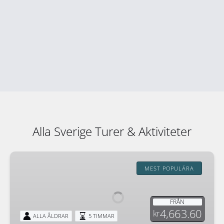
Alla Sverige Turer & Aktiviteter
Mushers
Joy
MEST POPULÄRA
FRÅN
4,663.60
kr
ALLA ÅLDRAR
5 TIMMAR