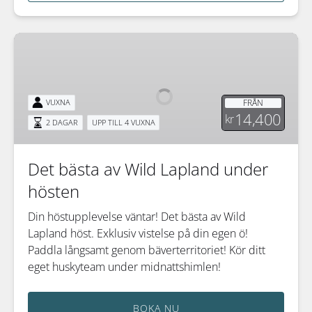
Det
bästa
av
Wild
FRÅN
VUXNA
Lapland
14,400
kr
2 DAGAR
UPP TILL 4 VUXNA
under
hösten
Det bästa av Wild Lapland under
hösten
Din höstupplevelse väntar! Det bästa av Wild
Lapland höst. Exklusiv vistelse på din egen ö!
Paddla långsamt genom bäverterritoriet! Kör ditt
eget huskyteam under midnattshimlen!
BOKA NU