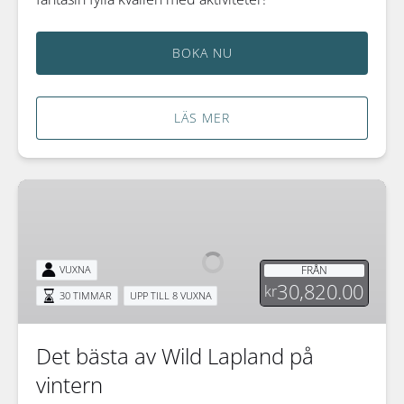
BOKA NU
LÄS MER
Det
bästa
av
Wild
FRÅN
VUXNA
Lapland
30,820.00
kr
30 TIMMAR
UPP TILL 8 VUXNA
på
vintern
Det bästa av Wild Lapland på
vintern