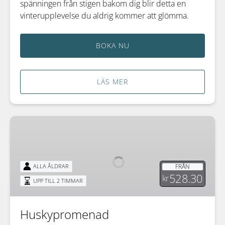
spänningen från stigen bakom dig blir detta en
vinterupplevelse du aldrig kommer att glömma.
BOKA NU
LÄS MER
Huskypromenad
FRÅN
ALLA ÅLDRAR
528.30
kr
UPP TILL 2 TIMMAR
Huskypromenad