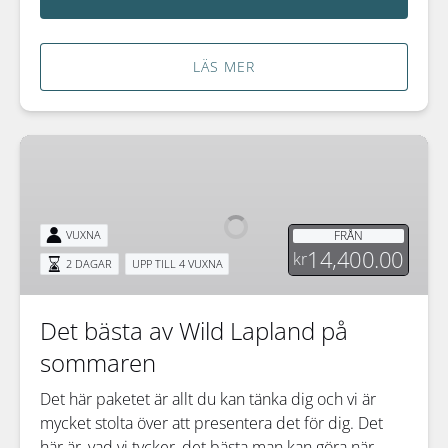
LÄS MER
Det
bästa
av
Wild
FRÅN
VUXNA
Lapland
14,400.00
kr
2 DAGAR
UPP TILL 4 VUXNA
på
sommaren
Det bästa av Wild Lapland på
sommaren
Det här paketet är allt du kan tänka dig och vi är
mycket stolta över att presentera det för dig. Det
här är, vad vi tycker, det bästa man kan göra när