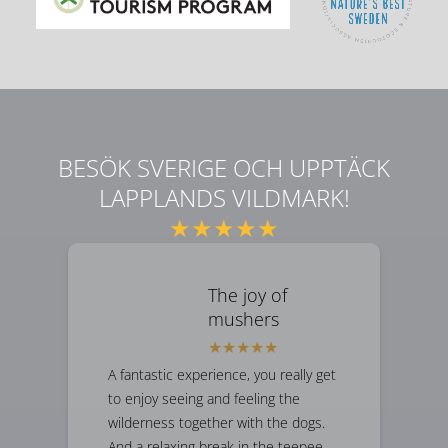
BESÖK SVERIGE OCH UPPTÄCK
LAPPLANDS VILDMARK!
★★★★★
The joy of
mushers
A fantastic experience, you really get
to enjoy seeing and feeling the
wilderness together with the dogs.
And a relaxing break in the teepee.