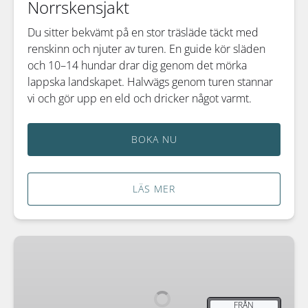
Norrskensjakt
Du sitter bekvämt på en stor träsläde täckt med
renskinn och njuter av turen. En guide kör släden
och 10–14 hundar drar dig genom det mörka
lappska landskapet. Halvvägs genom turen stannar
vi och gör upp en eld och dricker något varmt.
BOKA NU
LÄS MER
Höstens
Aurora-
äventyr
FRÅN