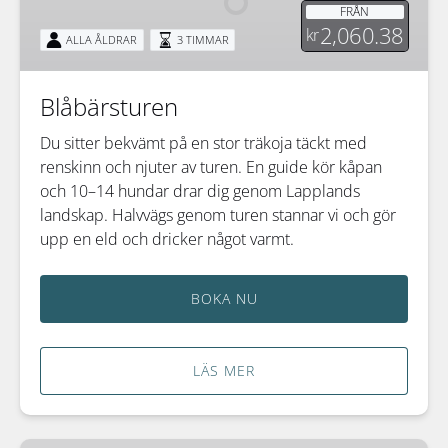
FRÅN
2,060.38
kr
ALLA ÅLDRAR
3 TIMMAR
Blåbärsturen
Du sitter bekvämt på en stor träkoja täckt med
renskinn och njuter av turen. En guide kör kåpan
och 10–14 hundar drar dig genom Lapplands
landskap. Halvvägs genom turen stannar vi och gör
upp en eld och dricker något varmt.
BOKA NU
LÄS MER