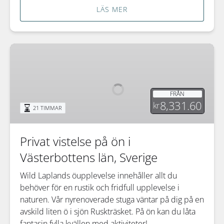
LÄS MER
Privat
vistelse
på
ön
FRÅN
i
8,331.60
kr
21 TIMMAR
Västerbottens
län,
Sverige
Privat vistelse på ön i
Västerbottens län, Sverige
Wild Laplands öupplevelse innehåller allt du
behöver för en rustik och fridfull upplevelse i
naturen. Vår nyrenoverade stuga väntar på dig på en
avskild liten ö i sjön Ruskträsket. På ön kan du låta
fantasin fylla kvällen med aktiviteter!