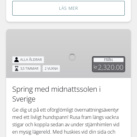
LÄS MER
Spring
med
midnattssolen
i
FRÅN
ALLA ÅLDRAR
Sverige
2,320.00
kr
3,5 TIMMAR
2 VUXNA
Spring med midnattssolen i
Sverige
Ge dig ut på ett oförglömligt övernattningsäventyr
med ett livligt hundspann! Rusa fram längs vackra
stigar och koppla sedan av under stjärnhimlen vid
en mysig lägereld. Med huskies vid din sida och