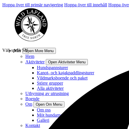
Hoppa över till primär navigering
Hoppa över till innehåll
Hoppa över 
Välj språk
SV
Mer
Open More Menu
Hem
Aktiviteter
Open Aktiviteter Menu
Hundspannsturer
Kanot- och kajakpaddlingsturer
Vildmarksboende och paket
Större grupper
Alla aktiviteter
Uthyrning av utrustning
Boende
Om
Open Om Menu
Om oss
Möt hundarna
Galleri
Kontakt